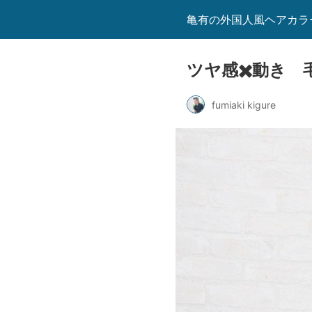
亀有の外国人風ヘアカラーが
ツヤ感✖️動き
fumiaki kigure