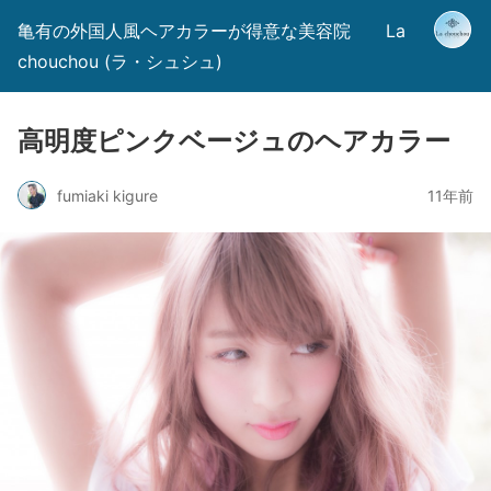
亀有の外国人風ヘアカラーが得意な美容院 La
chouchou (ラ・シュシュ)
高明度ピンクベージュのヘアカラー
fumiaki kigure
11年前