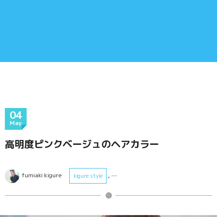
04
May
高明度ピンクベージュのヘアカラー
fumiaki kigure
, …
kigure style