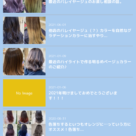
最近のバレイヤージュのお直し相談の話。
2021-06-01
他店のバレイヤージュ（？）カラーを自然なグ
ラデーションカラーに治すやり...
2021-01-09
最近のハイライトで作る明るめベージュカラー
のご紹介♪
2021-01-06
2021年明けましておめでとうございま
す！！！
2020-08-31
色落ちするといつもオレンジに…っていう方に
オススメ！色落ち...