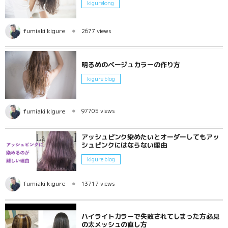
kigurelong
fumiaki kigure
2677 views
明るめのベージュカラーの作り方
kigure blog
fumiaki kigure
97705 views
アッシュピンク染めたいとオーダーしてもアッ
シュピンクにはならない理由
kigure blog
fumiaki kigure
13717 views
ハイライトカラーで失敗されてしまった方必見
の太メッシュの直し方