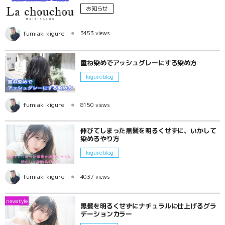
お知らせ
fumiaki kigure
3453 views
重ね染めでアッシュグレーにする染め方
kigure blog
fumiaki kigure
8150 views
伸びてしまった黒髪を明るくせずに、いかして
染めるやり方
kigure blog
fumiaki kigure
4037 views
newstyle
黒髪を明るくせずにナチュラルに仕上げるグラ
デーションカラー