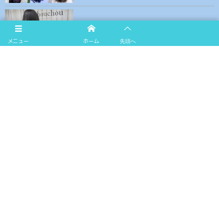
2020-07-31
ブリーチハイライトで赤みを消去！外国人風ア
ッシュベージュの作り方。
メニュー
ホーム
先頭へ
access
〒125-0002 葛飾区西亀有4-24-13
tel 03-5849-3733
営業時間