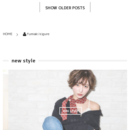
SHOW OLDER POSTS
HOME
fumiaki kigure
new style
eimi style