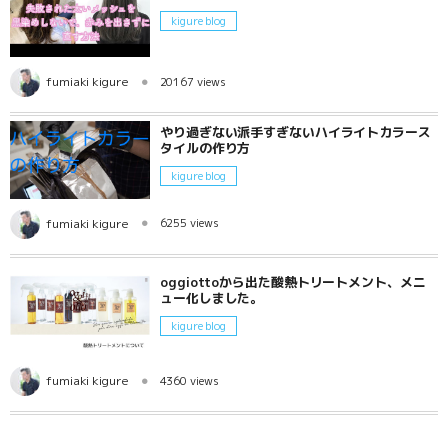
kigure blog
fumiaki kigure
20167 views
やり過ぎない派手すぎないハイライトカラース
タイルの作り方
kigure blog
fumiaki kigure
6255 views
oggiottoから出た酸熱トリートメント、メニ
ュー化しました。
kigure blog
fumiaki kigure
4360 views